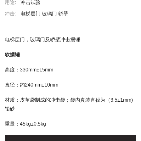
用途:
冲击试验
冲击:
电梯层门 玻璃门 轿壁
电梯层门，玻璃门及轿壁冲击摆锤
软摆锤
高度：330mm±15mm
直径：约240mm±10mm
材质：皮革袋制成的冲击袋；袋内真装直径为（3.5±1mm)
铅砂
重量：45kg±0.5kg